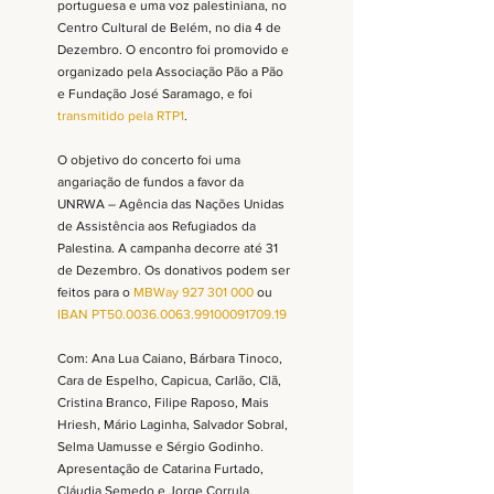
portuguesa e uma voz palestiniana, no 
Centro Cultural de Belém, no dia 4 de 
Dezembro. O encontro foi promovido e 
organizado pela Associação Pão a Pão 
e Fundação José Saramago, e foi
transmitido pela RTP1
. 
O objetivo do concerto foi uma 
angariação de fundos a favor da 
UNRWA – Agência das Nações Unidas 
de Assistência aos Refugiados da 
Palestina. A campanha decorre até 31 
de Dezembro. Os donativos podem ser 
feitos para o 
MBWay 927 301 000
 ou 
IBAN PT50.0036.0063.99100091709.19
Com: Ana Lua Caiano, Bárbara Tinoco, 
Cara de Espelho, Capicua, Carlão, Clã, 
Cristina Branco, Filipe Raposo, Mais 
Hriesh, Mário Laginha, Salvador Sobral, 
Selma Uamusse e Sérgio Godinho. 
Apresentação de Catarina Furtado, 
Cláudia Semedo e Jorge Corrula. 