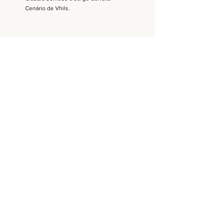
Cenário de Vhils.
Comentários
Escreva um comentário
© 2022 Pão a Pão