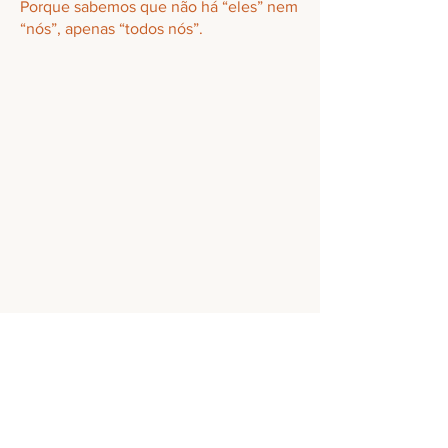
Porque sabemos que não há “eles” nem
“nós”, apenas “todos nós”.
Fundadores
Alaa al Hariri; Francisca Gorjão
Henriques, Nuno Mesquita, Rita Melo