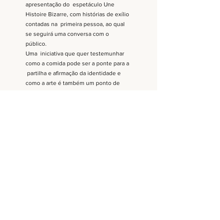
apresentação do  espetáculo Une 
Histoire Bizarre, com histórias de exílio 
contadas na  primeira pessoa, ao qual 
se seguirá uma conversa com o 
público. 
Uma  iniciativa que quer testemunhar 
como a comida pode ser a ponte para a 
 partilha e afirmação da identidade e 
como a arte é também um ponto de  
partida para novos recomeços. 
Comentários
Escreva um comentário