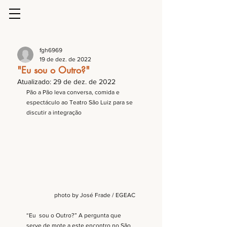
fgh6969
19 de dez. de 2022
"Eu sou o Outro?"
Atualizado:
29 de dez. de 2022
Pão a Pão leva conversa, comida e 
espectáculo ao Teatro São Luiz para se 
discutir a integração
photo by José Frade / EGEAC
“Eu  sou o Outro?” A pergunta que 
serve de mote a este encontro no São 